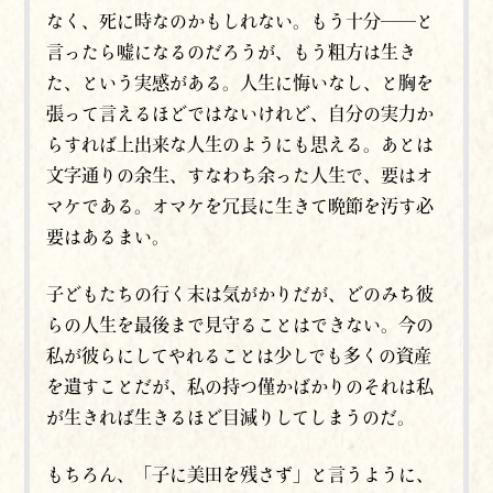
なく、死に時なのかもしれない。もう十分──と
言ったら嘘になるのだろうが、もう粗方は生き
た、という実感がある。人生に悔いなし、と胸を
張って言えるほどではないけれど、自分の実力か
らすれば上出来な人生のようにも思える。あとは
文字通りの余生、すなわち余った人生
で
、要はオ
マケである。オマケを冗長に生きて晩節を汚す必
要はあるまい。
子どもたちの行く末は気がかりだが、どのみち彼
らの人生を最後まで見守ることはできない。今の
私が彼らにしてやれることは少しでも多くの資産
を遺すことだが、私の持つ僅かばかりのそれは私
が生きれば生きるほど目減りしてしまうのだ。
もちろん、「子に美田を残さず」と言うように、