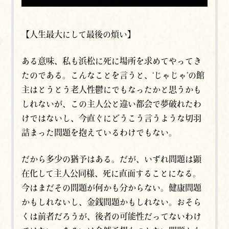
【人生最大にして最後の煩い】
ある意味、私も浜松に死に場所を求めてやってき
たのである。こんなことを言うと、‘じゃじゃ’の館
主は
とうとう
老人性鬱にでもなったかと思うかも
しれないが、この主人公と違い都会で夢破れたわ
けではないし、今直ぐにどうこう言うような切羽
詰まった問題を抱えているわけでもない。
だから多少の猶予はある。だが、いずれ問題は顕
在化して主人公同様、死に直面することになる。
今はまだその問題が何かも分からない。健康問題
かもしれないし、金銭問題かもしれない。おそら
くは前者だろうが、後者の可能性だってないわけ