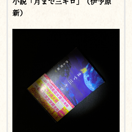
小説「月まで三キロ」（伊予原
新）