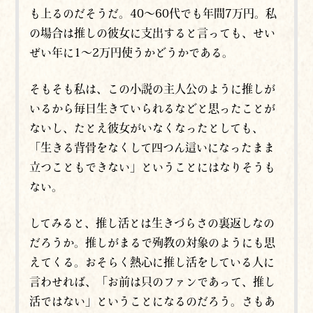
も上るのだそうだ。40～60代でも年間7万円。私
の場合は推しの彼女に支出すると言っても、せい
ぜい年に1～2万円使うかどうかである。
そもそも私は、この小説の主人公のように推しが
いるから毎日生きていられるなどと思ったことが
ないし、たとえ彼女がいなくなったとしても、
「生きる背骨をなくして四つん這いになったまま
立つこともできない」ということにはなりそうも
ない。
してみると、
推し活とは生きづらさの裏返しなの
だろうか。推しがまるで殉教の対象のようにも思
えてくる。おそらく熱心に推し活をしている人に
言わせれば、「お前は只のファンであって、推し
活ではない」ということになるのだろう。さもあ