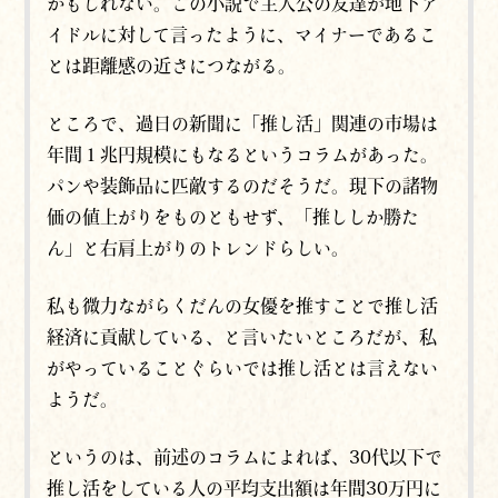
かもしれない。
この小説で主人公の友達が地下ア
イドルに対して言ったように、マイナーであるこ
とは
距離感の近さにつながる。
ところで、過日の新聞に「推し活」関連の市場は
年間１兆円規模にもなるというコラムがあった。
パンや装飾品に匹敵するのだそうだ。現下の諸物
価の値上がりをものともせず、「推ししか勝た
ん」と右肩上がりのトレンドらしい。
私も微力ながらくだんの女優を推すことで推し活
経済に貢献している、と言いたいところだが、私
がやっていることぐらいでは推し活とは言えない
ようだ。
というのは、前述のコラムによれば、30代以下で
推し活をしている人の平均支出額は年間30万円に