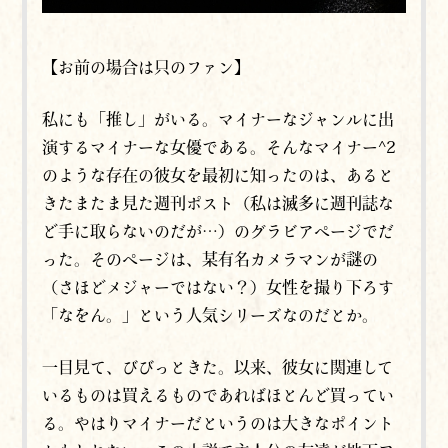
【お前の場合は只のファン】
私にも「推し」がいる。マイナーなジャンルに出
演するマイナーな女優である。そんなマイナー^2
のような存在の彼女を
最初に
知ったのは、あると
きたまたま見た週刊ポスト（私は滅多に週刊誌な
ど手に取らないのだが…）のグラビアページでだ
った。そのページは、某有名カメラマンが
謎の
（さほどメジャーではない？）女性を撮り下ろす
「なをん。」という人気シリーズなのだとか。
一目見て、びびっときた。以来、彼女に関連して
いるものは買えるものであればほとんど買ってい
る。やはりマイナーだというのは
大きなポイント