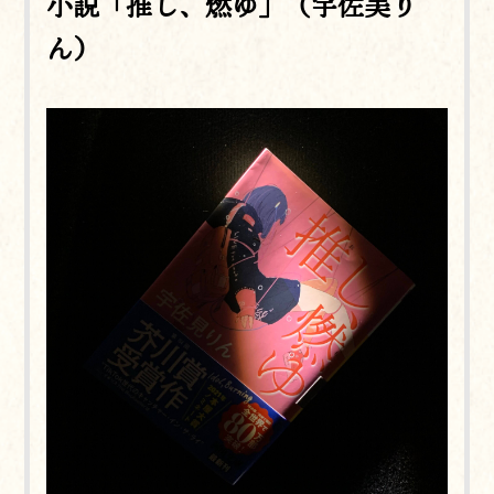
小説「推し、燃ゆ」（宇佐美り
ん）