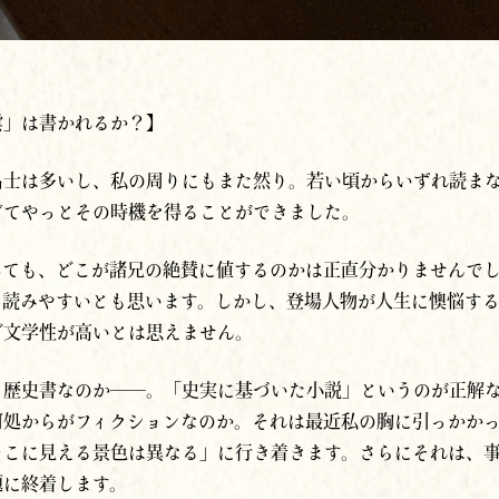
雲」は書かれるか？】
名士は多いし、私の周りにもまた然り。若い頃からいずれ読ま
ぎてやっとその時機を得ることができました。
しても、どこが諸兄の絶賛に値するのかは正直分かりませんで
、読みやすいとも思います。しかし、登場人物が人生に懊悩す
ど文学性が高いとは思えません。
、歴史書なのか──。「史実に基づいた小説」というのが正解
何処からがフィクションなのか。それは最近私の胸に引っかか
そこに見える景色は異なる」に行き着きます。さらにそれは、
題に終着します。