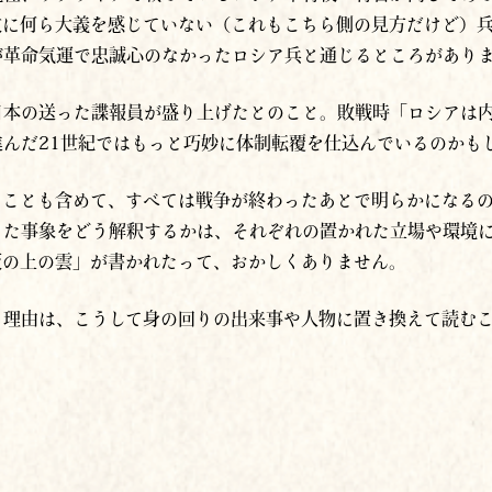
攻に何ら大義を感じていない（これもこちら側の見方だけど）
が革命気運で忠誠心のなかったロシア兵と通じるところがあり
日本の送った諜報員が盛り上げたとのこと。敗戦時「ロシアは
んだ21世紀ではもっと巧妙に体制転覆を仕込んでいるのかも
たことも含めて、すべては戦争が終わったあとで明らかになる
った事象をどう解釈するかは、それぞれの置かれた立場や環境
坂の上の雲」が書かれたって、おかしくありません。
る理由は、こうして身の回りの出来事や人物に置き換えて読む