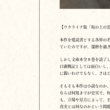
【ウクライナ版「坂の上の
本作を愛読書とする各界の
ていたのですが、還暦を過
しかし文庫本全８巻を読了
日露戦記としては面白いし
に鋭いわけでもなく、さほ
そもそも本作は小説なのか
ならば何処までが史実で、
も、立場や見方によって、
真実とは何なのかという問