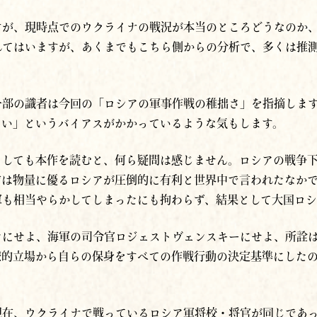
すが、現時点でのウクライナの戦況が本当のところどうなのか
れてはいますが、あくまでもこちら側からの分析で、多くは推
一部の識者は今回の「ロシアの軍事作戦の稚拙さ」を指摘しま
しい」というバイアスがかかっているような気もします。
としても本作を読むと、何ら疑問は感じません。ロシアの戦争
前は物量に優るロシアが圧倒的に有利と世界中で言われたなか
軍も相当やらかしてしまったにも拘わらず、結果として大国ロ
ンにせよ、海軍の司令官ロジェストヴェンスキーにせよ、所詮
僚的立場から自らの保身をすべての作戦行動の決定基準にした
現在、ウクライナで戦っているロシア軍将校・将官が同じであ