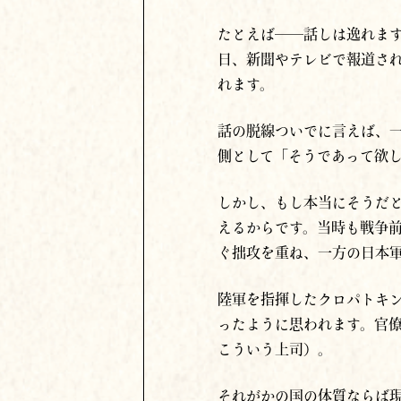
たとえば──話しは逸れま
日、新聞やテレビで報道さ
れます。
話の脱線ついでに言えば、
側として「そうであって欲
しかし、もし本当にそうだ
えるからです。当時も戦争
ぐ拙攻を重ね、一方の日本
陸軍を指揮したクロパトキ
ったように思われます。官
こういう上司）。
それがかの国の体質ならば