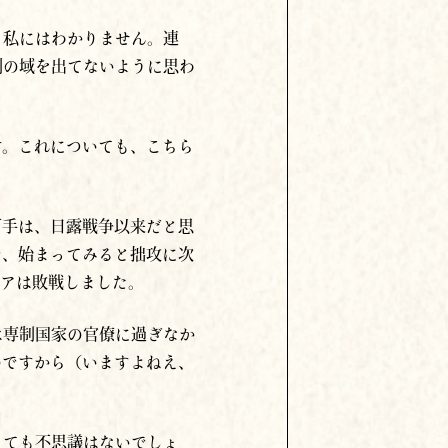
、私にはわかりません。連
測の域を出てないように思わ
す。これについても、こちら
下手は、日露戦争以来だと思
で、始まってみると拙攻に次
シアは敗戦しました。
は専制国家の官僚に過ぎなか
のですから（いますよねえ、
っても不思議はないでしょ