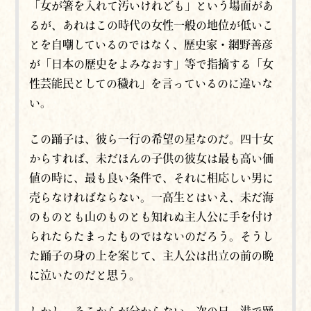
「女が箸を入れて汚いけれども」という場面があ
るが、あれはこの時代の女性一般の地位が低いこ
とを自嘲しているのではなく、歴史家・網野善彦
が「日本の歴史をよみなおす」等で指摘する「女
性芸能民としての穢れ」を言っているのに違いな
い。
この踊子は、彼ら一行の希望の星なのだ。四十女
からすれば、未だほんの子供の彼女は最も高い価
値の時に、最も良い条件で、それに相応しい男に
売らなければならない。一高生とはいえ、未だ海
のものとも山のものとも知れぬ主人公に手を付け
られたらたまったものではないのだろう。そうし
た踊子の身の上を案じて、主人公は出立の前の晩
に泣いたのだと思う。