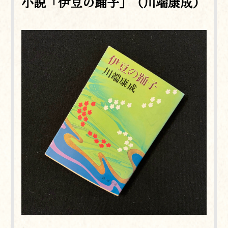
小説「伊豆の踊子」（川端康成）