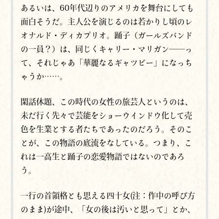
あるいは、60年代辺りのアメリカを舞台にしても
面白そうだ。主人公を演じるのは若かりし頃のレ
オナルド・ディカプリオ。踊子（ガールズバンド
の一員？）は、同じくキャリー・マリガン──っ
て、それじゃあ「華麗なるギャツビー」になっち
ゃうか……。
閑話休題、この時代の女性の旅芸人というのは、
未だ行く先々で芸能をショーウインドウ化して売
色を生業とする者たちであったのだろう。そのこ
とが、この物語の底流をなしている。つまり、こ
れは一高生と踊子の恋愛物語ではないのであろ
う。
一行の首領格とも思える四十女(注：作中の呼び方
のまま)が途中、「女の後は汚いと思って」とか、