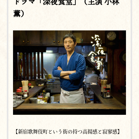
ドラマ「深夜食堂」（主演 小林
薫）
【新宿歌舞伎町という街の持つ高揚感と寂寥感】