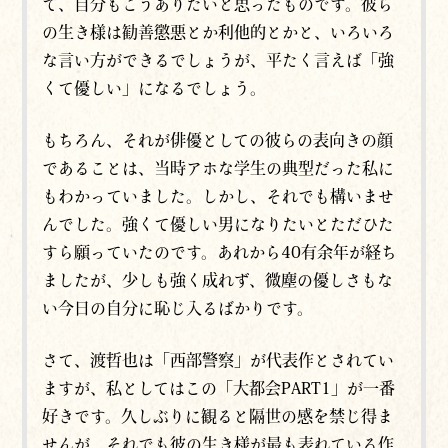
て、自分もこうありたいと思ったものです。彼ら
の生き様は勧善懲悪とか利他的とかと、いろいろ
な言い方ができるでしょうが、平たく言えば「強
くて優しい」になるでしょう。
もちろん、それが俳優としての彼らの表向きの顔
であることは、当時アホな学生の典型だった私に
もわかっていました。しかし、それでも構いませ
んでした。強くて優しい男になりたいとただひた
すら願っていたのです。あれから40有余年が経ち
ましたが、少しも強く成れず、微塵の優しさもな
い今日の自分に恥じ入るばかりです。
さて、渡哲也は「西部警察」が代表作とされてい
ますが、私としてはこの「大都会PART1」が一番
好きです。久しぶりに観ると隔世の感を禁じ得ま
せんが、それでも彼の生き様が最も表れている作