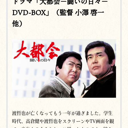
ドラマ「大都会－闘いの日々－
DVD-BOX」（監督 小澤 啓一
他）
渡哲也が亡くなってもう一年が過ぎました。学生
時代、高倉健や渡哲也をスクリーンやTV画面を観