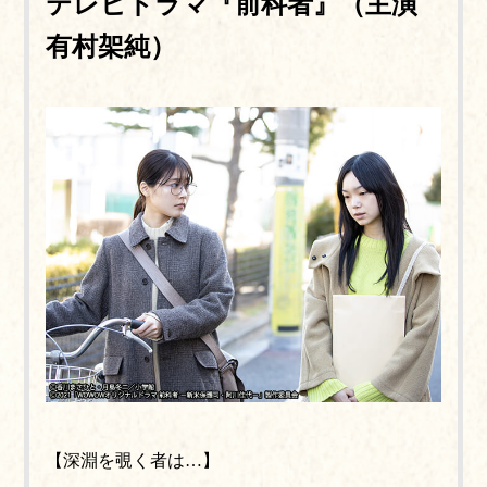
テレビドラマ『前科者』（主演
有村架純）
【深淵を覗く者は…】