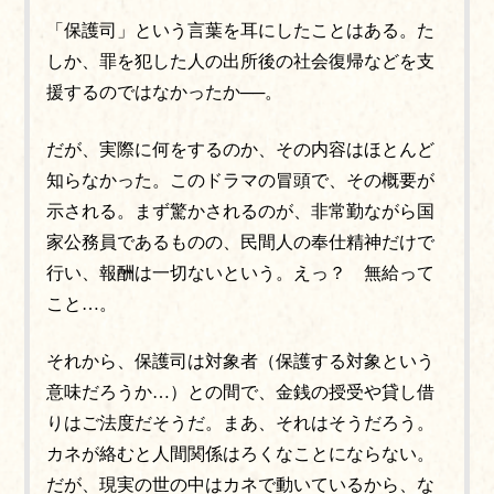
「保護司」という言葉を耳にしたことはある。た
しか、罪を犯した人の出所後の社会復帰などを支
援するのではなかったか──。
だが、実際に何をするのか、その内容はほとんど
知らなかった。このドラマの冒頭で、その概要が
示される。まず驚かされるのが、非常勤ながら国
家公務員であるものの、民間人の奉仕精神だけで
行い、報酬は一切ないという。えっ？ 無給って
こと…。
それから、保護司は対象者（保護する対象という
意味だろうか…）との間で、金銭の授受や貸し借
りはご法度だそうだ。まあ、それはそうだろう。
カネが絡むと
人間関係は
ろくなことにならない。
だが、現実の世の中はカネで動いているから、な