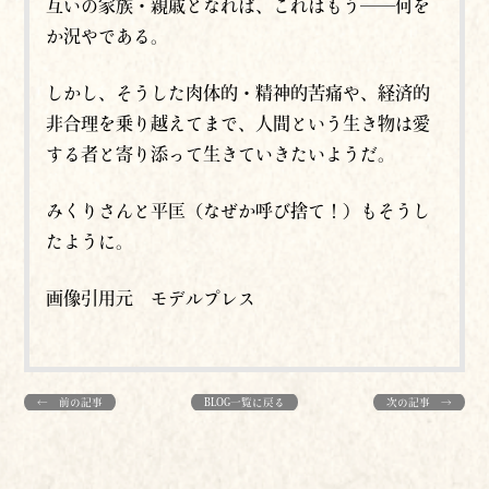
互いの家族・親戚となれば、これはもう──何を
か況やである。
しかし、そうした肉体的・精神的苦痛や、経済的
非合理を乗り越えてまで、人間という生き物は愛
する者と寄り添って生きていきたいようだ。
みくりさんと平匡（なぜか呼び捨て！）もそうし
たように。
画像引用元 モデルプレス
← 前の記事
BLOG一覧に戻る
次の記事 →