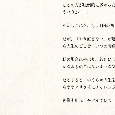
ことの方が圧倒的に多かっ
うべきか──。
だからこれを、もう1回最
だが、
「やり直さない」が
ら人生のどこを、いつの時
私の場合は
やはり、若死に
かなるものではないような
だとすると、
いくらか
人生
らオオアリクイにチャレン
画像引用元 モデルプレス