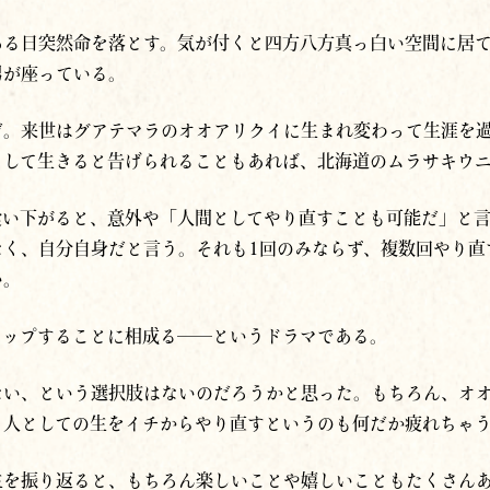
ある日突然命を落とす。気が付くと四方八方真っ白い空間に居
男が座っている。
だ。来世はグアテマラのオオアリクイに生まれ変わって生涯を
として生きると告げられることもあれば、北海道のムラサキウ
食い下がると、意外や「人間としてやり直すことも可能だ」と
なく、自分自身だと言う。それも1回のみならず、
複数
回
やり直
い。
アップすることに相成る──というドラマである。
ない、という選択肢はないのだろうかと思った。もちろん、オ
、人としての生をイチからやり直すというのも何だか疲れちゃ
生を振り返ると、もちろん楽しいことや嬉しいこともたくさん