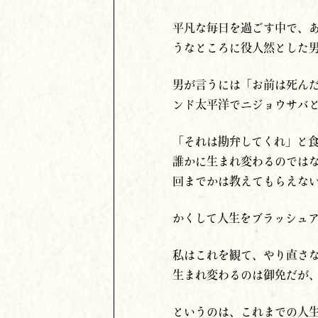
平凡な毎日を過ごす中で、
うなところに役人然とした
男が言うには「お前は死ん
ンド太平洋で
ニジョウサバ
「それは勘弁してくれ」と
誰かに生まれ変わるのでは
回までかは教えてもらえな
かくして人生をブラッシュ
私はこれを観て、やり直さ
生まれ変わるのは御免だが
というのは、これまでの人