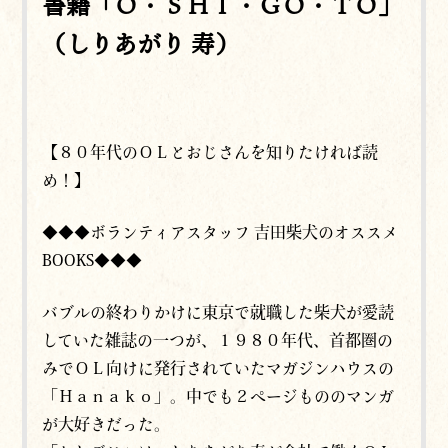
書籍「Ｏ・ＳＨＩ・ＧＯ・ＴＯ」
（しりあがり 寿）
【８０年代のＯＬとおじさんを知りたければ読
め！】
◆◆◆ボランティアスタッフ 吉田柴犬のオススメ
BOOKS◆◆◆
バブルの終わりかけに東京で就職した柴犬が愛読
していた雑誌の一つが、１９８０年代、首都圏の
みでＯＬ向けに発行されていたマガジンハウスの
「Ｈａｎａｋｏ」。中でも２ページもののマンガ
が大好きだった。