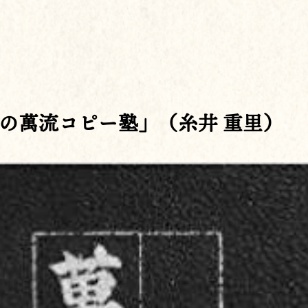
の萬流コピー塾」（糸井 重里）