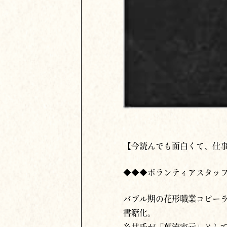
【今読んでも面白くて、仕
◆◆◆ボランティアスタッフ
バブル期の花形職業コピー
書籍化。
糸井氏が「萬流家元」とし