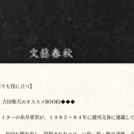
事でも役に立つ】
 吉田柴犬のオススメBOOKS◆◆◆
ライターの糸井重里が、１９８２〜８４年に週刊文春に連載し
て、毎回お題を出し、投稿されたコピーに松・竹・梅で評価、