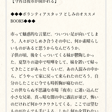
【今宵は夜市が開かれる】
◆◆◆ボランティアスタッフ としみのオススメ
BOOKS◆◆◆
市って魅惑的な言葉だ。ついつい足が向いてしま
う。人々がひしめき合うその中に、何か素晴らし
いものがあると思うからなんだろうか。
子供の頃、後をくっついてくる妹が鬱陶しかっ
た。夏祭りの途中で喧嘩をして、妹を置いて帰っ
てきたことがあったくらいだ。あの人混みの中か
ら、どうやって家に戻って来られたのだろう。自
分のしたことに今でも時折胸が痛むのだ。
この世ならぬ不思議な市場『夜市』に迷い込んだ
小さな兄弟。真っ暗な闇の中に露店が並び、怖い
のだけれど何かワクワクしてくる。ここでは望む
ものがなんでも手に入る。しかし何かを買わない