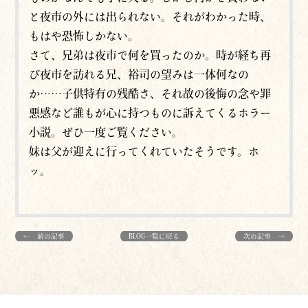
と夜市の外には出られない。それがわかった時、
もはや恐怖しかない。
さて、兄弟は夜市で何を買ったのか。時が経ち再
び夜市を訪れる兄、裕司の望みは一体何なの
か……子供特有の残酷さ、それ故の後悔の念や罪
悪感など誰もが心に持つものに訴えてくるホラー
小説。ぜひ一度ご覧ください。
妹は父が迎えに行ってくれていたそうです。ホ
ッ。
← 前の記事
BLOG一覧に戻る
次の記事 →