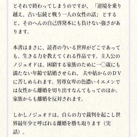
とそれで終わってしまうのですが、 「逆境を乗り
越え、古い伝統と戦う一人の女性の話」 とする
と、そのへんの自己啓発本にも負けない強さがあ
ります。
本書はまさに、読者の今いる世界がどこであって
も、生きる力を教えてくれる作品です。主人公の
ノジュオドは、困窮する家族のために一〇歳にも
満たない年齢で結婚させられ、 夫や姑からのＤＶ
に苦しめられます。男尊女卑の色濃いイエメンで
は女性から離婚を切り出すなんてもってのほか。
家族からも離婚を反対されます。
しかしノジュオドは、自らの力で裁判を起こし世
界最年少と呼ばれる離婚を勝ち取ります（実
話）。