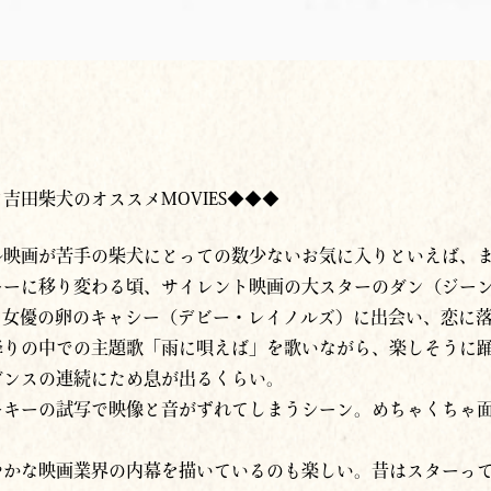
吉田柴犬のオススメMOVIES◆◆◆
ル映画が苦手の柴犬にとっての数少ないお気に入りといえば、
キーに移り変わる頃、サイレント映画の大スターのダン（ジー
て女優の卵のキャシー（デビー・レイノルズ）に出会い、恋に
降りの中での主題歌「雨に唄えば」を歌いながら、楽しそうに
ダンスの連続にため息が出るくらい。
ーキーの試写で映像と音がずれてしまうシーン。めちゃくちゃ
やかな映画業界の内幕を描いているのも楽しい。昔はスターっ