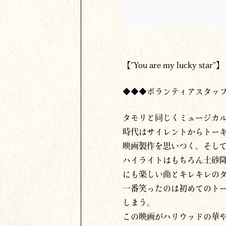
【”You are my lucky star”】
◆◆◆ボランティアスタッフ
タモリと同じくミュージカ
時代はサイレントからトー
映画製作を思いつく。そし
ハイライトはもちろん土砂
にも楽しい曲とキレキレの
一番笑ったのは初めてのト
しまう。
この映画がハリウッドの華